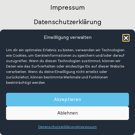
Impressum
Datenschutzerklärung
AGB Deutschland
Einwilligung verwalten
AGB Intenational
Um dir ein optimales Erlebnis zu bieten, verwenden wir Technologien
wie Cookies, um Geräteinformationen zu speichern und/oder darauf
zuzugreifen. Wenn du diesen Technologien zustimmst, können wir
Barrierefreiheitserklärung
Daten wie das Surfverhalten oder eindeutige IDs auf dieser Website
verarbeiten. Wenn du deine Einwilligung nicht erteilst oder
zurückziehst, können bestimmte Merkmale und Funktionen
beeinträchtigt werden.
Akzeptieren
Scheffer Krantechnik GmbH
Ablehnen
Alle Rechte vorbehalten.
Datenschutzerklärung
Impressum
Deutsch