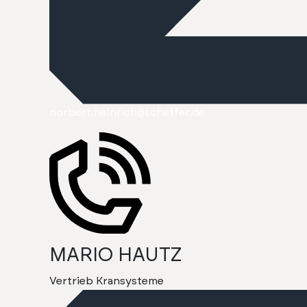
norbert.heinrich@scheffer.de
MARIO HAUTZ
Ver­trieb Kran­sys­teme