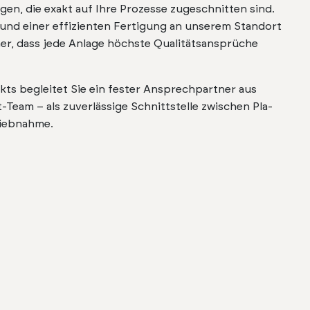
­gen, die exakt auf Ihre Prozesse zugeschnit­ten sind.
 und ein­er effizien­ten Fer­ti­gung an unserem Stan­dort
h­er, dass jede Anlage höch­ste Qual­ität­sansprüche
s begleit­et Sie ein fes­ter Ansprech­part­ner aus
-Team – als zuver­läs­sige Schnittstelle zwis­chen Pla­
rieb­nahme.