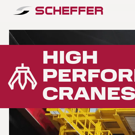
Home
-
Produkte
-
High Performance Cranes
HIGH
PERFO
CRANE