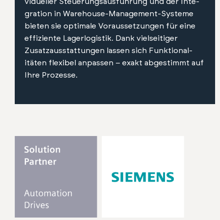
vidu­eller Steuerungsaus­führung und der Inte­
gra­tion in Ware­house-Man­age­ment-Sys­teme
bieten sie opti­male Voraus­set­zun­gen für eine
effiziente Lager­l­ogis­tik. Dank viel­seit­iger
Zusatzausstat­tun­gen lassen sich Funk­tion­al­
itäten flex­i­bel anpassen – exakt abges­timmt auf
Ihre Prozesse.