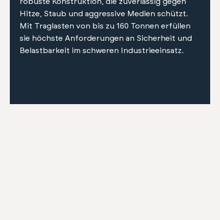
robuste Kon­struk­tion, die zuver­läs­sig gegen
Hitze, Staub und aggres­sive Medi­en schützt.
Mit Tra­glas­ten von bis zu 160 Ton­nen erfüllen
sie höch­ste Anforderun­gen an Sicher­heit und
Belast­barkeit im schw­eren Indus­trieein­satz.