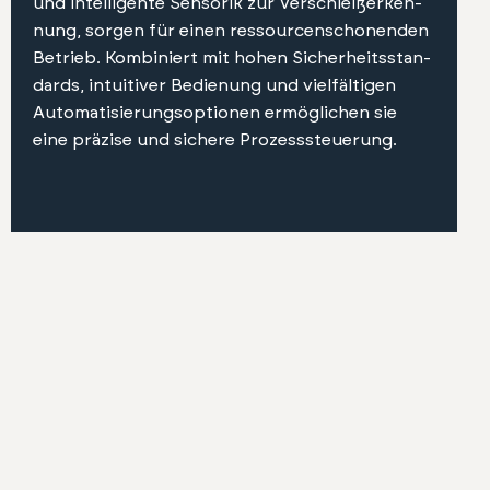
und intel­li­gente Sen­sorik zur Ver­schleißerken­
nung, sor­gen für einen ressourcenscho­nen­den
Betrieb. Kom­biniert mit hohen Sicher­heits­stan­
dards, intu­itiv­er Bedi­enung und vielfälti­gen
Automa­tisierung­sop­tio­nen ermöglichen sie
eine präzise und sichere Prozesss­teuerung.