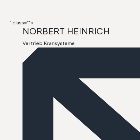
” class=”
”>
NORBERT HEINRICH
Ver­trieb Kran­sys­teme