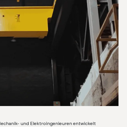
hanik- und Elek­troin­ge­nieuren entwick­elt