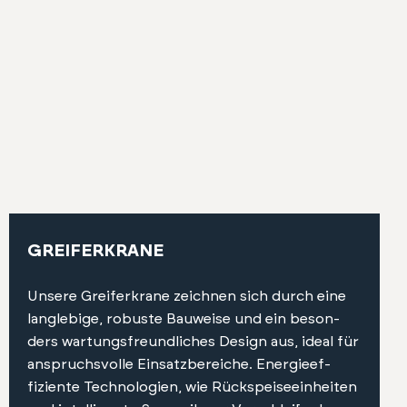
GREIFERKRANE
Unsere Greifer­krane zeich­nen sich durch eine
lan­glebige, robuste Bauweise und ein beson­
ders wartungs­fre­undlich­es Design aus, ide­al für
anspruchsvolle Ein­satzbere­iche. Energieef­
fiziente Tech­nolo­gien, wie Rück­speiseein­heit­en