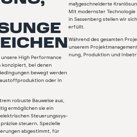
maßgeschnei­derte Kran­lö­sun
Mit mod­ern­ster Tech­nolo­gie
in Sassen­berg stellen wir sic
SUNGE
erfüllt.
REICHEN
Während des gesamten Pro­jek­t
unserem Pro­jek­t­man­age­ment
nung, Pro­duk­tion und Inbe­t
 unsere High Per­for­mance
 konzip­iert, bei denen
Bedin­gun­gen bewegt wer­den
ustoff­pro­duk­tion oder in
xtrem robuste Bauweise aus,
t­ig ermöglichen sie ein
 elek­trischen Steuerungssys­
d präzise steuern. Spezielle
rderun­gen abges­timmt, für