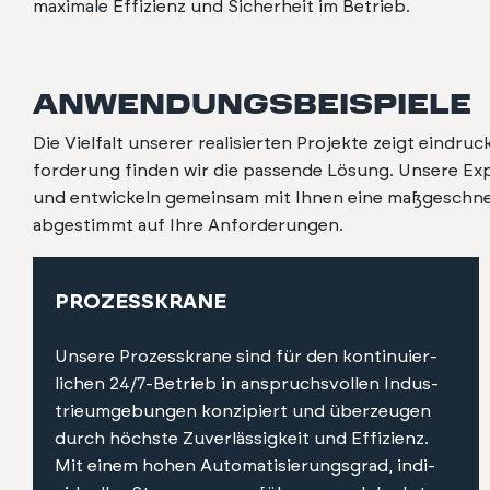
max­i­male Effizienz und Sicher­heit im Betrieb.
ANWENDUNGSBEISPIELE
Die Vielfalt unser­er real­isierten Pro­jek­te zeigt ein­dru
forderung find­en wir die passende Lösung. Unsere Expe
und entwick­eln gemein­sam mit Ihnen eine maßgeschnei
abges­timmt auf Ihre Anforderun­gen.
PROZESSKRANE
Unsere Prozesskrane sind für den kon­tinuier­
lichen 24/7‑Betrieb in anspruchsvollen Indus­
trieumge­bun­gen konzip­iert und überzeu­gen
durch höch­ste Zuver­läs­sigkeit und Effizienz.
Mit einem hohen Automa­tisierungs­grad, indi­