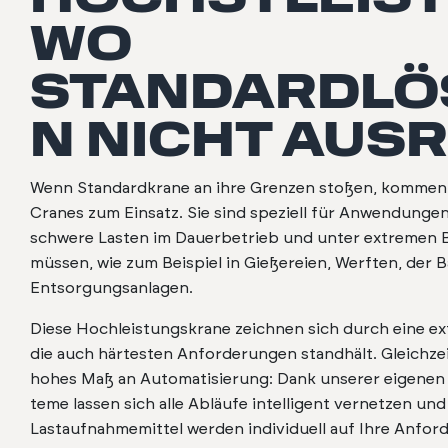
WO
STANDARDLÖ
N NICHT AUS
Wenn Stan­dard­krane an ihre Gren­zen stoßen, kom­men
Cranes zum Ein­satz. Sie sind speziell für Anwen­dun­gen
schwere Las­ten im Dauer­be­trieb und unter extremen 
müssen, wie zum Beispiel in Gießereien, Werften, der Ba
Entsorgungsan­la­gen.
Diese Hochleis­tungskrane zeich­nen sich durch eine e
die auch härtesten Anforderun­gen stand­hält. Gle­ichzei
hohes Maß an Automa­tisierung: Dank unser­er eige­nen
teme lassen sich alle Abläufe intel­li­gent ver­net­zen un
Las­tauf­nah­memit­tel wer­den indi­vidu­ell auf Ihre Anfo