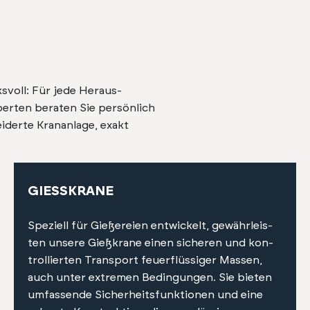
cksvoll: Für jede Her­aus­
rten berat­en Sie per­sön­lich
­derte Kranan­lage, exakt
GIESSKRANE
Speziell für Gießereien entwick­elt, gewährleis­
ten unsere Gießkrane einen sicheren und kon­
trol­lierten Trans­port feuer­flüs­siger Massen,
auch unter extremen Bedin­gun­gen. Sie bieten
umfassende Sicher­heits­funk­tio­nen und eine